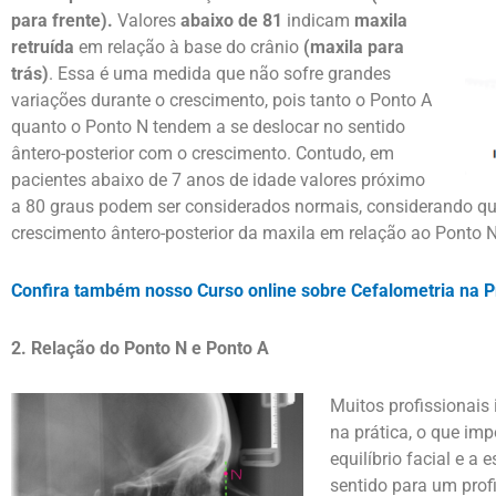
para frente).
Valores
abaixo de 81
indicam
maxila
retruída
em relação à base do crânio
(maxila para
trás)
. Essa é uma medida que
não sofre grandes
variações
durante o crescimento, pois tanto o Ponto A
quanto o Ponto N tendem a se deslocar no sentido
ântero-posterior com o crescimento. Contudo, em
pacientes
abaixo de 7
anos de idade valores próximo
a 80 graus podem ser considerados normais, considerando qu
crescimento ântero-posterior da maxila em relação ao Ponto N
Confira também nosso Curso online sobre Cefalometria na Pr
2. Relação do Ponto N e Ponto A
Muitos profissionai
s 
na prática, o que im
equilíbrio facial e a 
sentido para um prof