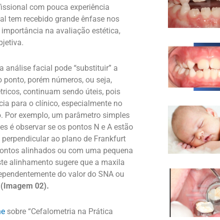
fissional com pouca experiência
cial tem recebido grande ênfase nos
 importância na avaliação estética
,
jetiva.
a análise facial pode “substituir” a
o ponto, porém números, ou seja,
ricos, continuam sendo úteis, pois
ia para o clínico, especialmente no
o. Por exemplo, um parâm
etro simples
s é observar se os pontos N e A estão
a perpend
icular ao plano de Frankfurt
ontos alinhados ou co
m uma pequena
te alinhamento sugere que a maxila
dependente
mente do valor do SNA ou
(Imagem 02)
.
ne
sobre “Cefalometria na Prática