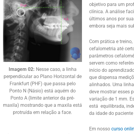
objetivo para um pro
clínica. A análise fa
últimos anos por sua
embora seja mais sub
Com prática e treino, 
cefalometria até cert
parâmetros cefalomét
servem como referênc
Imagem 02:
Nesse caso, a linha
início do aprendizad
perpendicular ao Plano Horizontal de
que dispensa mediçõe
Frankfurt (PHF) que passa pelo
alinhados. Uma linh
Ponto N (Násio) está aquém do
deve mostrar esses p
Ponto A (limite anterior da pré-
variação de 1 mm. Es
maxila) mostrando que a maxila está
está eq
uilibrada, in
protruída em relação a face.
da idade do paciente
Em nosso
curso onli