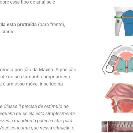
bre esse tipo de análise e
ila está protruída
(para frente),
 crânio.
como a posição da Maxila. A posição
ente do seu tamanho propriamente
a é um osso móvel inserido na
 Classe II precisa de estímulo de
pequena ou se ela está simplesmente
vezes a mandíbula parece estar para
 Você concorda que nessa situação o