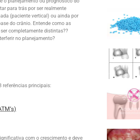
 o planejamento ou prognóstico do
ar para trás por ser realmente
ada (paciente vertical) ou ainda por
base do crânio. Entende como as
 ser completamente distintas??
erferir no planejamento?
 referências principais:
ATM’s)
ignificativa com o crescimento e deve