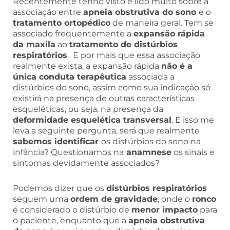
Recentemente tenho visto e lido muito sobre a
associação entre
apneia obstrutiva do sono
e o
tratamento ortopédico
de maneira geral. Tem se
associado frequentemente a
expansão rápida
da maxila
ao
tratamento de distúrbios
respiratórios
. E por mais que essa associação
realmente exista, a expansão rápida
não é a
única conduta terapêutica
associada a
distúrbios do sono, assim como sua indicação só
existirá na presença de outras características
esqueléticas, ou seja, na presença da
deformidade esquelética transversal
. E isso me
leva a seguinte pergunta, será que realmente
sabemos identificar
os distúrbios do sono na
infância? Questionamos na
anamnese
os sinais e
sintomas devidamente associados?
Podemos dizer que os
distúrbios respiratórios
seguem uma
ordem de gravidade
, onde o
ronco
é considerado o distúrbio de
menor impacto
para
o paciente, enquanto que a
apneia obstrutiva