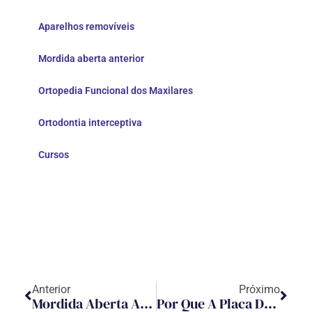
Aparelhos removíveis
Mordida aberta anterior
Ortopedia Funcional dos Maxilares
Ortodontia interceptiva
Cursos
Anterior
Próximo
Mordida Aberta Anterior: O Que Ponderar No Tratamento Interceptor￼
Por Que A Placa De Schwarz Deve Ser Utilizada Antes Da Expansão Rápida Da Maxila?