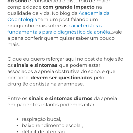
do sono
é considerada o distúrbio de maior
complexidade
com grande impacto
na
qualidade de vida. No blog da
Academia da
Odontologia
tem um post falando um
pouquinho mais sobre as
características
fundamentais para o diagnóstico da apnéia
…vale
a pena conferir quem quiser saber um pouco
mais.
O que eu quero reforçar aqui no post de hoje são
os
sinais e sintomas
que podem estar
associados à apneia obstrutiva do sono, e que
portanto,
devem ser questionados
pelo
cirurgião dentista na anamnese.
Entre os
sinais e sintomas
diurnos
da apneia
em pacientes infantis podemos citar:
respiração bucal,
baixo rendimento escolar,
déficit de atenção,