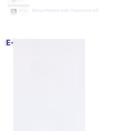
Bônus Primeira Aula: Classe II na Infância "Quando esp
Primeira Aula do Ano: Classe II na Infância - Quando e
E-Books
Aula 1 - Diagnóstico transversal
0:16
Aula 2 - Diagnóstico Classe II
0:16
Aula 3 - Diagnóstico Classe III
0:16
Aula 4 - Sobremordida na Dentição Decídua
Aula 5 - Mordida Aberta Anterior na Dentição
Aula 6 - O que avaliar na consulta inicial