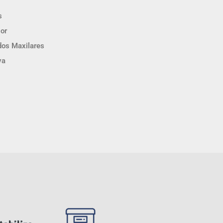
s
ior
dos Maxilares
va