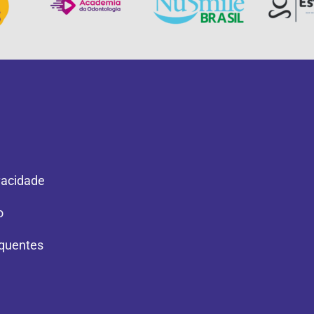
ivacidade
o
quentes