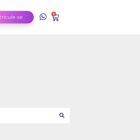
0
ricule-se
s